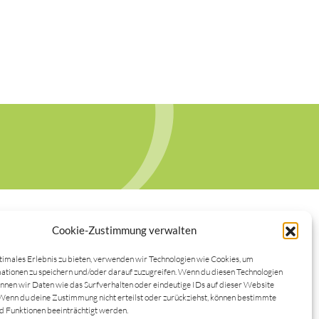
Cookie-Zustimmung verwalten
timales Erlebnis zu bieten, verwenden wir Technologien wie Cookies, um
tionen zu speichern und/oder darauf zuzugreifen. Wenn du diesen Technologien
nnen wir Daten wie das Surfverhalten oder eindeutige IDs auf dieser Website
Wenn du deine Zustimmung nicht erteilst oder zurückziehst, können bestimmte
 Funktionen beeinträchtigt werden.