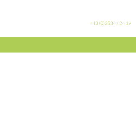
+43 (0)3534 / 24 19
050 24 H BLUTDRUCKMESSUNG