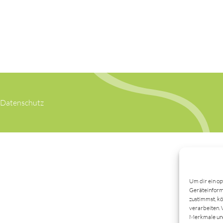
Datenschutz
Um dir ein op
Geräteinforma
zustimmst, kö
verarbeiten. 
Merkmale und