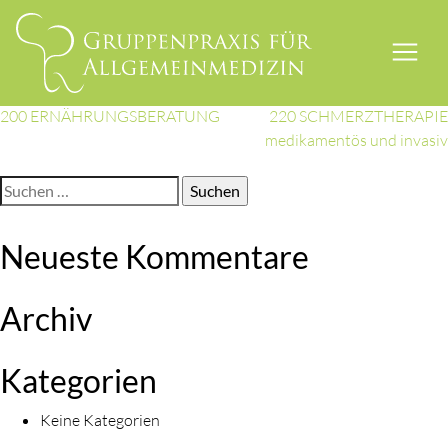
210 WUNDVERSORGUNG UND
Skip
to
WUNDMANAGEMENT
content
Beitragsnavigation
200 ERNÄHRUNGSBERATUNG
220 SCHMERZTHERAPIE
medikamentös und invasiv
Suchen
nach:
Neueste Kommentare
Archiv
Kategorien
Keine Kategorien