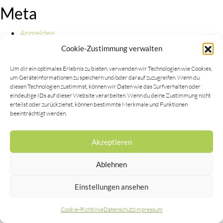
Meta
Anmelden
Eintrags-Feed
Cookie-Zustimmung verwalten
Kommentar-Feed
WordPress.org
Um dir ein optimales Erlebnis zu bieten, verwenden wir Technologien wie Cookies,
um Geräteinformationen zu speichern und/oder darauf zuzugreifen. Wenn du
diesen Technologien zustimmst, können wir Daten wie das Surfverhalten oder
eindeutige IDs auf dieser Website verarbeiten. Wenn du deine Zustimmung nicht
erteilst oder zurückziehst, können bestimmte Merkmale und Funktionen
beeinträchtigt werden.
Copyright © 2019 |
Impressum
|
Datenschutz
Akzeptieren
Ablehnen
Einstellungen ansehen
Cookie-Richtlinie
Datenschutz
Impressum