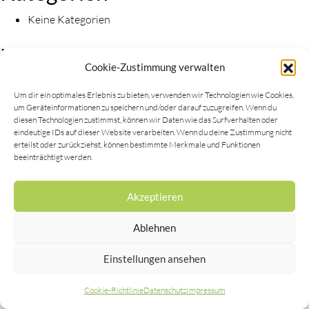
Keine Kategorien
Meta
Cookie-Zustimmung verwalten
Anmelden
Um dir ein optimales Erlebnis zu bieten, verwenden wir Technologien wie Cookies,
Eintrags-Feed
um Geräteinformationen zu speichern und/oder darauf zuzugreifen. Wenn du
Kommentar-Feed
diesen Technologien zustimmst, können wir Daten wie das Surfverhalten oder
eindeutige IDs auf dieser Website verarbeiten. Wenn du deine Zustimmung nicht
WordPress.org
erteilst oder zurückziehst, können bestimmte Merkmale und Funktionen
beeinträchtigt werden.
Akzeptieren
Copyright © 2019 |
Impressum
|
Datenschutz
Ablehnen
Einstellungen ansehen
Cookie-Richtlinie
Datenschutz
Impressum