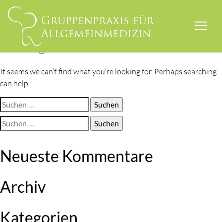
Skip
to
content
Nothing Found
It seems we can’t find what you’re looking for. Perhaps searching
can help.
Suchen
nach:
Suchen
nach:
Neueste Kommentare
Archiv
Kategorien