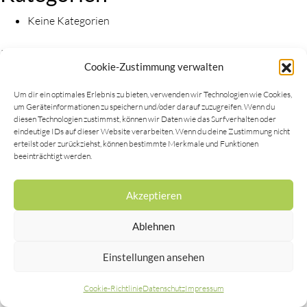
Keine Kategorien
Meta
Cookie-Zustimmung verwalten
Anmelden
Um dir ein optimales Erlebnis zu bieten, verwenden wir Technologien wie Cookies,
Eintrags-Feed
um Geräteinformationen zu speichern und/oder darauf zuzugreifen. Wenn du
Kommentar-Feed
diesen Technologien zustimmst, können wir Daten wie das Surfverhalten oder
eindeutige IDs auf dieser Website verarbeiten. Wenn du deine Zustimmung nicht
WordPress.org
erteilst oder zurückziehst, können bestimmte Merkmale und Funktionen
beeinträchtigt werden.
Akzeptieren
Copyright © 2019 |
Impressum
|
Datenschutz
Ablehnen
Einstellungen ansehen
Cookie-Richtlinie
Datenschutz
Impressum